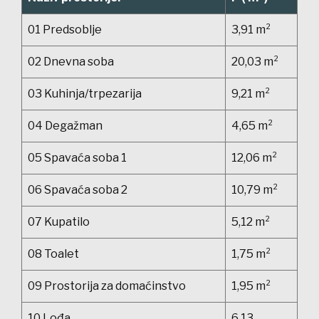
01 Predsoblje
3,91 m²
02 Dnevna soba
20,03 m²
03 Kuhinja/trpezarija
9,21 m²
04 Degažman
4,65 m²
05 Spavaća soba 1
12,06 m²
06 Spavaća soba 2
10,79 m²
07 Kupatilo
5,12 m²
08 Toalet
1,75 m²
09 Prostorija za domaćinstvo
1,95 m²
10 Lođa
6,13