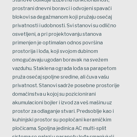
prostrani dnevni boravci i odvojeni spavaći
blokovi sa degažmanom koji pružaju osećaj
privatnosti i udobnosti. Svi stanovi su odlično
osvetljeni, a pri projektovanju stanova
primenjen je optimalan odnos površina
prostorija i lođa, koji svojom dubinom
omogućavaju ugodan boravak na svežem
vazduhu. Staklena ograda lođa sa parapetom
pruža osećaj spoljne sredine, ali čuva vašu
privatnost. Stanovi sadrže posebne prostorije
domaćinstva u kojoj su pozicionirani
akumulacioni bojler i izvod za veš mašinu uz
prostor za odlaganje stvari. Predsoblje kao i
kuhinjski prostor su popločani keramičkim
pločicama. Spoljna jedinica AC multi-split
sistema se nalazi u parapetu lođa smanjujući