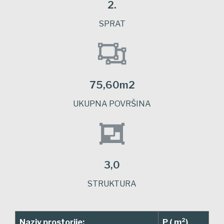
2.
SPRAT
75,60m2
UKUPNA POVRŠINA
3,0
STRUKTURA
Naziv prostorije:
P ( m²)