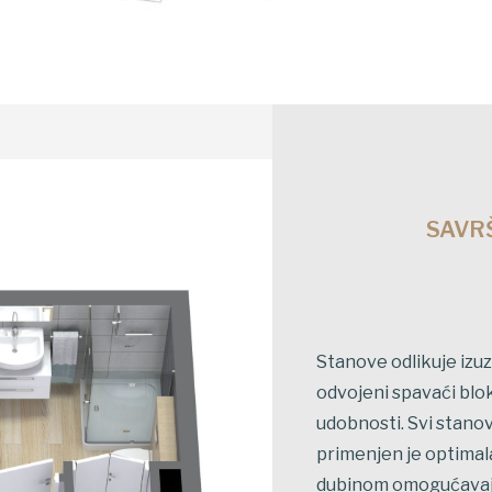
SAVR
Stanove odlikuje izuz
odvojeni spavaći blo
udobnosti. Svi stanov
primenjen je optimala
dubinom omogućavaj