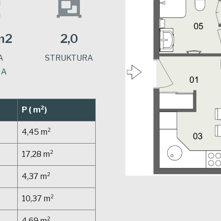
m2
2,0
A
STRUKTURA
NA
P ( m²)
4,45 m²
17,28 m²
4,37 m²
10,37 m²
4,69 m²