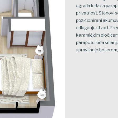
ograda lođa sa parap
privatnost. Stanovi 
pozicionirani akumula
odlaganje stvari. Pre
keramičkim pločicama.
parapetu lođa smanjuj
upravljanje bojlerom,