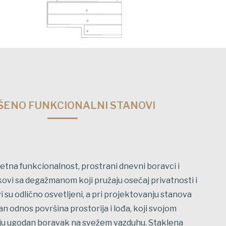
ŠENO FUNKCIONALNI STANOVI
etna funkcionalnost, prostrani dnevni boravci i
kovi sa degažmanom koji pružaju osećaj privatnosti i
i su odlično osvetljeni, a pri projektovanju stanova
n odnos površina prostorija i lođa, koji svojom
u ugodan boravak na svežem vazduhu. Staklena