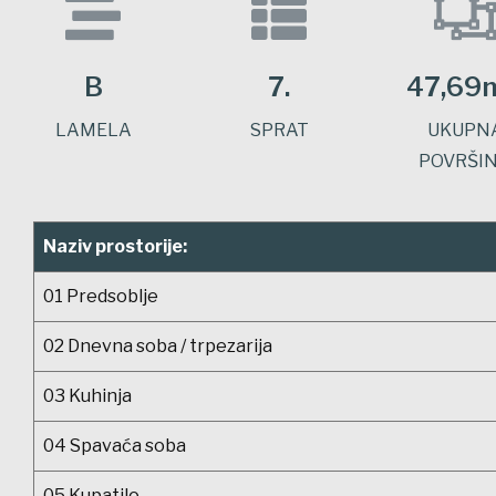
B
7.
47,69
LAMELA
SPRAT
UKUPN
POVRŠI
Naziv prostorije:
01 Predsoblje
02 Dnevna soba / trpezarija
03 Kuhinja
04 Spavaća soba
05 Kupatilo