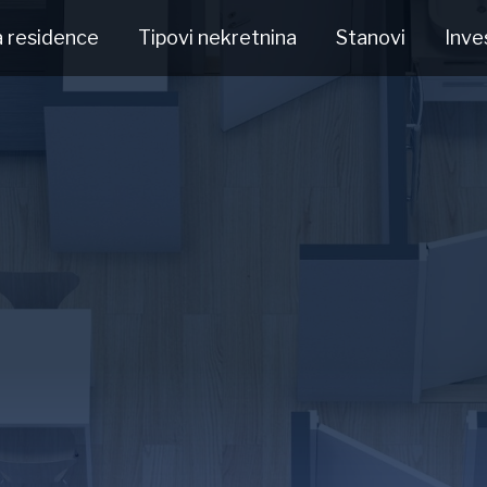
a residence
Tipovi nekretnina
Stanovi
Inve