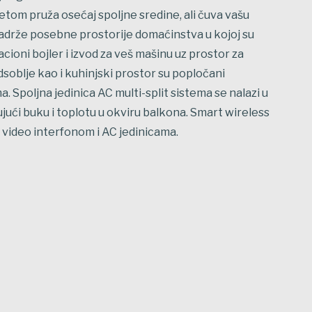
etom pruža osećaj spoljne sredine, ali čuva vašu
sadrže posebne prostorije domaćinstva u kojoj su
cioni bojler i izvod za veš mašinu uz prostor za
dsoblje kao i kuhinjski prostor su popločani
 Spoljna jedinica AC multi-split sistema se nalazi u
ući buku i toplotu u okviru balkona. Smart wireless
 video interfonom i AC jedinicama.