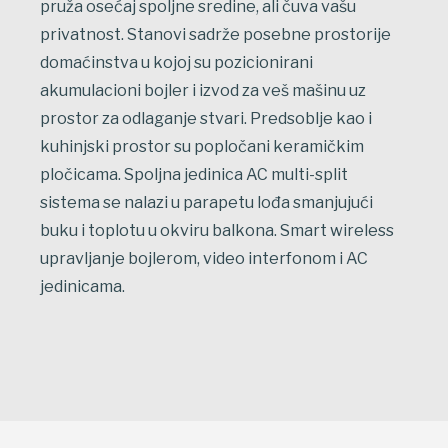
pruža osećaj spoljne sredine, ali čuva vašu
privatnost. Stanovi sadrže posebne prostorije
domaćinstva u kojoj su pozicionirani
akumulacioni bojler i izvod za veš mašinu uz
prostor za odlaganje stvari. Predsoblje kao i
kuhinjski prostor su popločani keramičkim
pločicama. Spoljna jedinica AC multi-split
sistema se nalazi u parapetu lođa smanjujući
buku i toplotu u okviru balkona. Smart wireless
upravljanje bojlerom, video interfonom i AC
jedinicama.