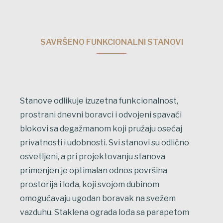
SAVRŠENO FUNKCIONALNI STANOVI
Stanove odlikuje izuzetna funkcionalnost,
prostrani dnevni boravci i odvojeni spavaći
blokovi sa degažmanom koji pružaju osećaj
privatnosti i udobnosti. Svi stanovi su odlično
osvetljeni, a pri projektovanju stanova
primenjen je optimalan odnos površina
prostorija i lođa, koji svojom dubinom
omogućavaju ugodan boravak na svežem
vazduhu. Staklena ograda lođa sa parapetom