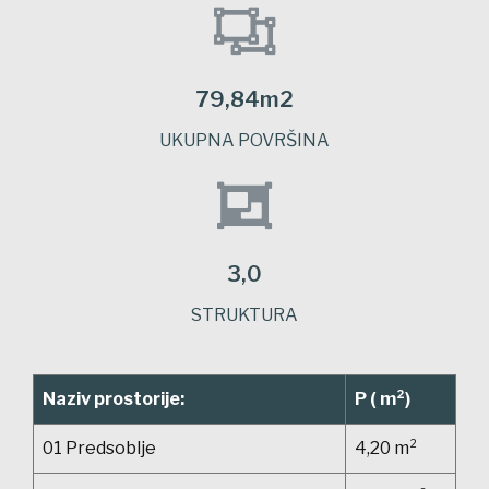
79,84m2
UKUPNA POVRŠINA
3,0
STRUKTURA
Naziv prostorije:
P ( m²)
01 Predsoblje
4,20 m²