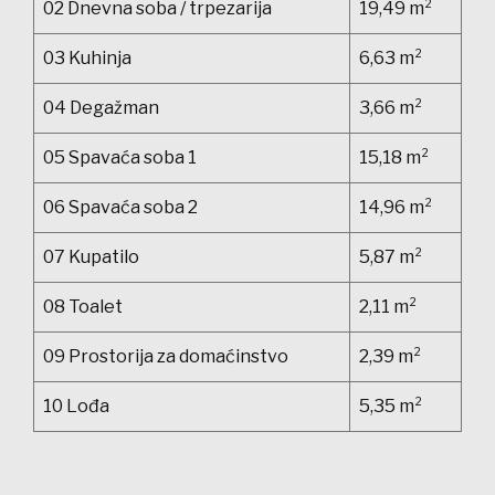
02 Dnevna soba / trpezarija
19,49 m²
03 Kuhinja
6,63 m²
04 Degažman
3,66 m²
05 Spavaća soba 1
15,18 m²
06 Spavaća soba 2
14,96 m²
07 Kupatilo
5,87 m²
08 Toalet
2,11 m²
09 Prostorija za domaćinstvo
2,39 m²
10 Lođa
5,35 m²