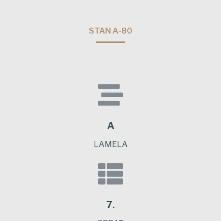
STAN A-80
A
LAMELA
7.