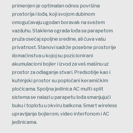
primenjen je optimalan odnos površina
prostorija i lođa, koji svojom dubinom
omogućavaju ugodan boravak na svežem
vazduhu. Staklena ograda lođa sa parapetom
pruža osećaj spoljne sredine, ali čuva vašu
privatnost. Stanovi sadrže posebne prostorije
domaćinstva u kojoj su pozicionirani
akumulacioni bojler i izvod za veš mašinu uz
prostor za odlaganje stvari. Predsoblje kao i
kuhinjski prostor su popločani keramičkim
pločicama. Spoljna jedinica AC multi-split
sistema se nalazi u parapetu lođa smanjujući
buku i toplotu u okviru balkona. Smart wireless
upravljanje bojlerom, video interfonom i AC
jedinicama.