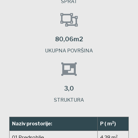
SPRAT
80,06m2
UKUPNA POVRŠINA
3,0
STRUKTURA
Naziv prostorije:
P ( m²)
01 Predsoblje
4,28 m²