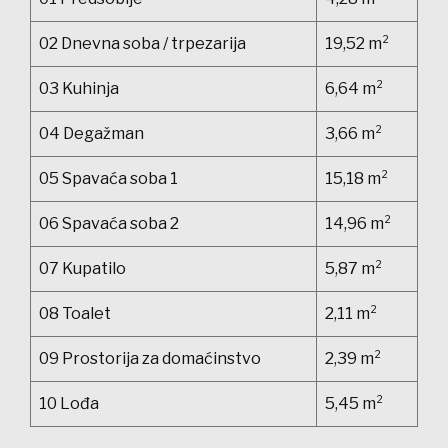
02 Dnevna soba / trpezarija
19,52 m²
03 Kuhinja
6,64 m²
04 Degažman
3,66 m²
05 Spavaća soba 1
15,18 m²
06 Spavaća soba 2
14,96 m²
07 Kupatilo
5,87 m²
08 Toalet
2,11 m²
09 Prostorija za domaćinstvo
2,39 m²
10 Lođa
5,45 m²